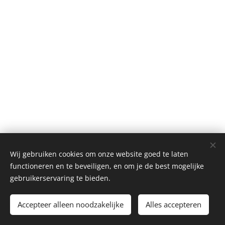
Wij gebruiken cookies om onze website goed te laten
functioneren en te beveiligen, en om je de best mogelijke
gebruikerservaring te bieden.
Ons Salonneke.
Accepteer alleen noodzakelijke
Alles accepteren
esthetiek
Cookies